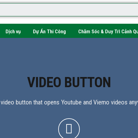
Dịch vụ
Dự Án Thi Công
Chăm Sóc & Duy Trì Cảnh Q
VIDEO BUTTON
 video button that opens Youtube and Viemo videos any