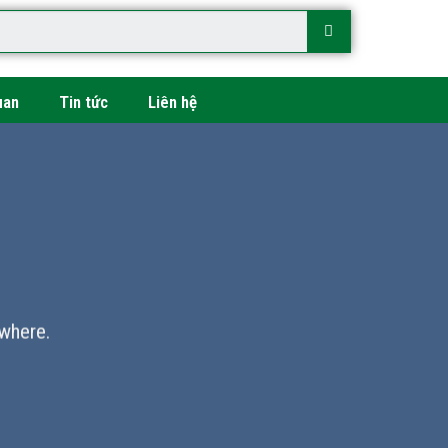
uan
Tin tức
Liên hệ
where.