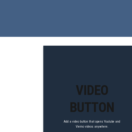
VIDEO
BUTTON
Add a video button that opens Youtube and
Viemo videos anywhere.