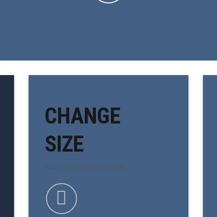
CHANGE
SIZE
You can change the size to anything